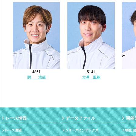
4851
5141
関 浩哉
大澤 風葵
レース情報
データファイル
開催
レース展望
シリーズインデックス
桐生 