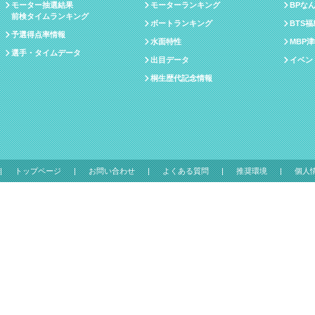
モーター抽選結果
モーターランキング
BPな
前検タイムランキング
ボートランキング
BTS
予選得点率情報
水面特性
MBP
選手・タイムデータ
出目データ
イベン
桐生歴代記念情報
トップページ
お問い合わせ
よくある質問
推奨環境
個人