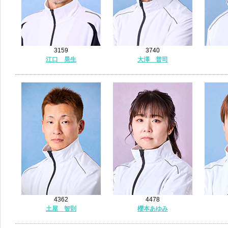
3159
3740
江口 晃生
大澤 普司
4362
4478
土屋 智則
櫻本あゆみ