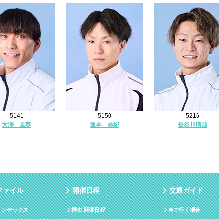
5141
5150
5216
大澤 風葵
坂本 雄紀
長谷川晴哉
ファイル
開催日程
交通ガイド
インデックス
桐生 開催日程
車で行く場合