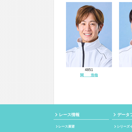
4851
関 浩哉
レース情報
データ
レース展望
シリーズ