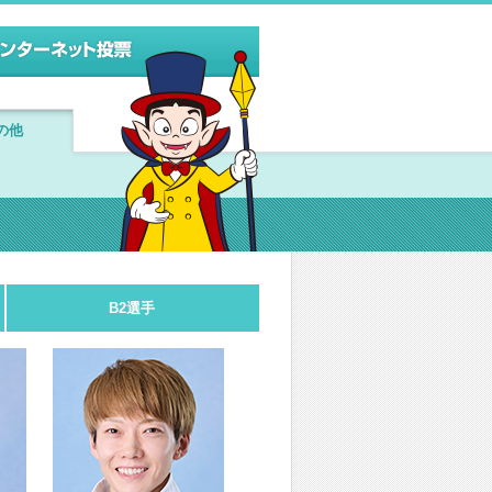
の他
B2選手