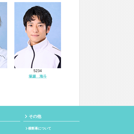
5234
塚越 海斗
その他
横断幕について