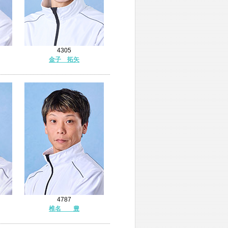
4305
金子 拓矢
4787
椎名 豊