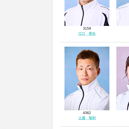
3159
江口 晃生
4362
土屋 智則