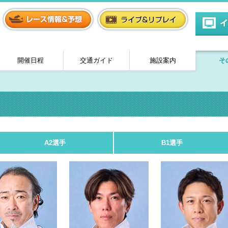
開催日程
交通ガイド
施設案内
そ
A2選手
B1選手