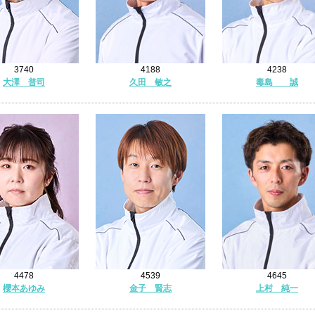
3740
4188
4238
大澤 普司
久田 敏之
毒島 誠
4478
4539
4645
櫻本あゆみ
金子 賢志
上村 純一