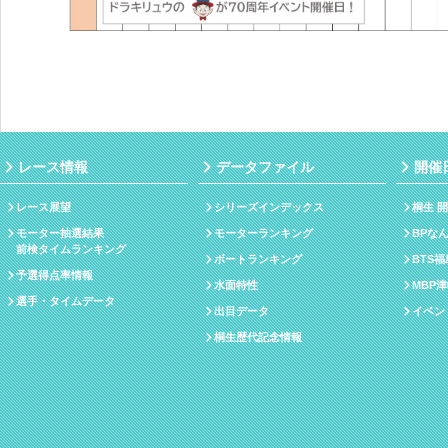
レース情報
データファイル
開催
レース展望
シリーズインデックス
桐生 
モーター抽選結果
モーターランキング
BPな
前検タイムランキング
ボートランキング
BTS
予選得点率情報
水面特性
MBP
選手・タイムデータ
出目データ
イベン
桐生歴代記念情報