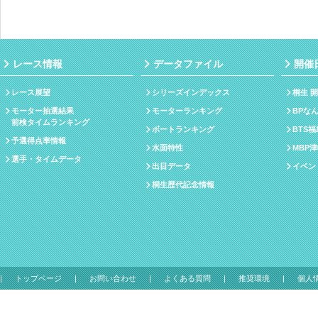
レース情報
データファイル
開催
レース展望
シリーズインデックス
桐生 
モーター抽選結果
モーターランキング
BPな
前検タイムランキング
ボートランキング
BTS
予選得点率情報
水面特性
MBP
選手・タイムデータ
出目データ
イベン
桐生歴代記念情報
トップページ
お問い合わせ
よくある質問
推奨環境
個人