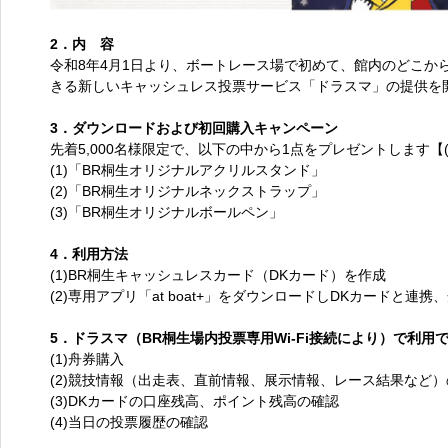
2．内 容
令和8年4月1日より、ボートレース場で初めて、館内のどこか
きる新しいキャッシュレス投票サービス「ドラスマ」の提供を
3．ダウンロードおよび初回購入キャンペーン
先着5,000名様限定で、以下の中から1点をプレゼントします【(1
(1)「BR桐生オリジナルアクリルスタンド」
(2)「BR桐生オリジナルネックストラップ」
(3)「BR桐生オリジナルボールペン」
4．利用方法
(1)BR桐生キャッシュレスカード（DKカード）を作成
(2)専用アプリ「at boat+」をダウンロードしDKカードと連携
5．ドラスマ（BR桐生場内投票専用Wi-Fi接続により）で利用
(1)舟券購入
(2)競技情報（出走表、直前情報、展示情報、レース結果など
(3)DKカードの口座残高、ポイント残高の確認
(4)当日の投票履歴の確認