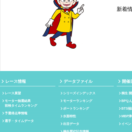
新着
レース情報
データファイル
開催
レース展望
シリーズインデックス
桐生 
モーター抽選結果
モーターランキング
BPな
前検タイムランキング
ボートランキング
BTS
予選得点率情報
水面特性
MBP
選手・タイムデータ
出目データ
イベン
桐生歴代記念情報