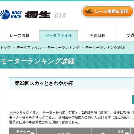
レース情報
データファイル
開催日程
交
トップ
データファイル
モーターランキング
モーターランキング詳細
モーターランキング詳細
第23回スカッとさわやか杯
をクリックすると、モーター番号順（昇順）、2連対率順（降順）、優勝回数順（
モーター番号をクリックすると、使用選手の履歴がご覧いただけます（直近5節分）
選手責任外の事故回数は出走回数に含みません。
モーター
2連